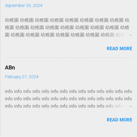
會時要求買的火險主要承保建築樓宇結構，即是天花、地板、
September 30, 2024
窗台等損毀，家居財物及裝修等損失則不保。 另外，火災以外
引致的損毀，純火險亦不會賠償。 家居保險價錢 業主家居保
幼稚園 幼稚園 幼稚園 幼稚園 幼稚園 幼稚園 幼稚園 幼稚園 幼
險 家居保險推介 火險 火險報價 按揭火險 火險比較 火
稚園 幼稚園 幼稚園 幼稚園 幼稚園 幼稚園 幼稚園 幼稚園 幼稚
險最平 火險保費 家居火險 火險價錢 樓宇火險 火災險
園 幼稚園 幼稚園 幼稚園 幼稚園 幼稚園 幼稚園 幼稚園 幼稚園
火災保險 樓宇結構保險 投保火險需要什麼資料 若然家中發
幼稚園 幼稚園 幼稚園 幼稚園 幼稚園 幼稚園 幼稚園 幼稚園 幼
生水災，不但令全屋水浸，水流還從大門縫隙流到大堂，引致
READ MORE
稚園 幼稚園 幼稚園 幼稚園 幼稚園 幼稚園 幼稚園 幼稚園 幼稚
大堂水浸，升降機亦損毀。 事面上的涉及物業的保險林林總
園 幼稚園 幼稚園 幼稚園 幼稚園 幼稚園 幼稚園 幼稚園 幼稚園
總，包括火險、裝修保險，家居保險等。一般讀者都會有相同
幼稚園 幼稚園 幼稚園 幼稚園 幼稚園 幼稚園 幼稚園 幼稚園 幼
疑問：家居保險是否「全保」? 還否只保火災? 其實保險條款每
ABn
稚園 幼稚園 幼稚園 幼稚園 幼稚園 幼稚園 幼稚園 幼稚園 幼稚
間公司各有不同，難說誰稱得上「全保」，投保前最好先要弄
February 27, 2024
園 幼稚園 幼稚園 幼稚園 幼稚園 幼稚園 幼稚園 幼稚園 幼稚園
清楚，本身希望得到甚麼保障。 火險一定要買 火險按揭 火
幼稚園 幼稚園 幼稚園 幼稚園 幼稚園 幼稚園 幼稚園 幼稚園 幼
險家居保險 火險保額 居屋火險 火險賠償計算 家居保險火
info info info info info info info info info info info info info info
稚園 幼稚園 幼稚園 幼稚園 幼稚園 幼稚園
險 家居保險邊間好 家居保險漏水 火險家居保險 家居保險
info info info info info info info info info info info info info info
比較 家居保險租客 家居保險第三者責任保險 事實上，涉及
info info info info info info info info info info info info info info
物業的保險大項主要有兩類，包括「火險」及「財物保險」。
info info info info info info info info info info info info info info
業主要面對的，除了屋內財物損毀之餘，還有機會被業主立案
READ MORE
info info info info info info info info info info info info info info
法團追討昂貴的升降機維修費和樓下鄰居追討因天花漏水的裝
info info info info info info info info info info info info info info
修費。 水浸後重新裝修期間，業主要搬到外面住，又是另一筆
info info info info info info info info info info info info info info