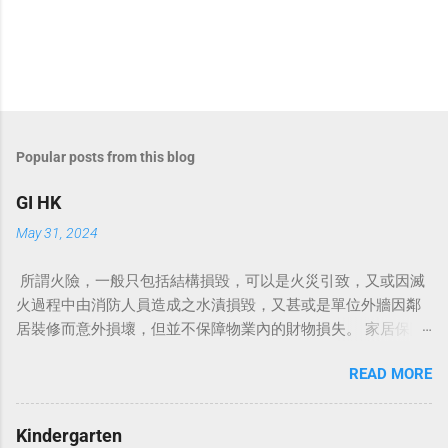
Popular posts from this blog
GI HK
May 31, 2024
所謂火險，一般只包括結構損毀，可以是火災引致，又或因滅
火過程中由消防人員造成之水漬損毀，又甚或是單位外牆因鄰
居裝修而意外損壞，但並不保障物業內的財物損失。 家居保險
保誠家居保 家居保险 家居保險包什麼 家居保險比較 家居保險
READ MORE
邊間好 家居保險漏水 家居保險火險 村屋家居保險 家居裝修保
險 家居保險範圍 家居保險幾時買 例如颱風、閃電或爆竊等，
而且更會賠償因居所不能入住而導致的臨時居所費用。 銀行上
Kindergarten