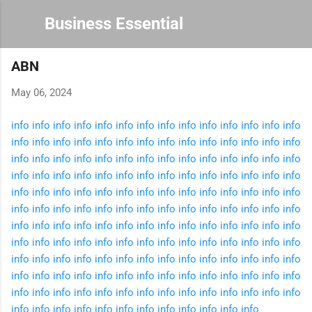
Skip to main content
Business Essential
ABN
May 06, 2024
info
info
info
info
info
info
info
info
info
info
info
info
info
info
info
info
info
info
info
info
info
info
info
info
info
info
info
info
info
info
info
info
info
info
info
info
info
info
info
info
info
info
info
info
info
info
info
info
info
info
info
info
info
info
info
info
info
info
info
info
info
info
info
info
info
info
info
info
info
info
info
info
info
info
info
info
info
info
info
info
info
info
info
info
info
info
info
info
info
info
info
info
info
info
info
info
info
info
info
info
info
info
info
info
info
info
info
info
info
info
info
info
info
info
info
info
info
info
info
info
info
info
info
info
info
info
info
info
info
info
info
info
info
info
info
info
info
info
info
info
info
info
info
info
info
info
info
info
info
info
info
info
info
info
info
info
info
info
info
info
info
info
info
info
info
info