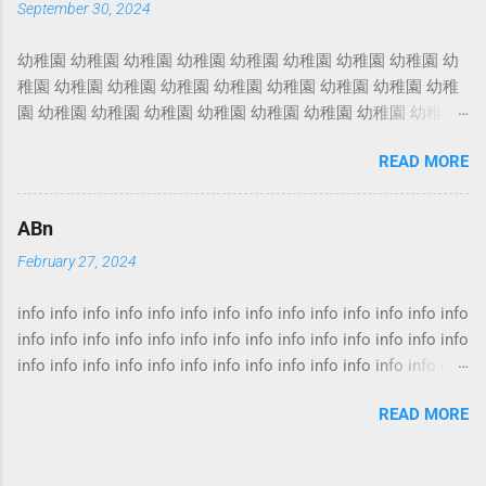
September 30, 2024
窗台等損毀，家居財物及裝修等損失則不保。 另外，火災以外
引致的損毀，純火險亦不會賠償。 家居保險價錢 業主家居保
幼稚園 幼稚園 幼稚園 幼稚園 幼稚園 幼稚園 幼稚園 幼稚園 幼
險 家居保險推介 火險 火險報價 按揭火險 火險比較 火
稚園 幼稚園 幼稚園 幼稚園 幼稚園 幼稚園 幼稚園 幼稚園 幼稚
險最平 火險保費 家居火險 火險價錢 樓宇火險 火災險
園 幼稚園 幼稚園 幼稚園 幼稚園 幼稚園 幼稚園 幼稚園 幼稚園
火災保險 樓宇結構保險 投保火險需要什麼資料 若然家中發
幼稚園 幼稚園 幼稚園 幼稚園 幼稚園 幼稚園 幼稚園 幼稚園 幼
生水災，不但令全屋水浸，水流還從大門縫隙流到大堂，引致
READ MORE
稚園 幼稚園 幼稚園 幼稚園 幼稚園 幼稚園 幼稚園 幼稚園 幼稚
大堂水浸，升降機亦損毀。 事面上的涉及物業的保險林林總
園 幼稚園 幼稚園 幼稚園 幼稚園 幼稚園 幼稚園 幼稚園 幼稚園
總，包括火險、裝修保險，家居保險等。一般讀者都會有相同
幼稚園 幼稚園 幼稚園 幼稚園 幼稚園 幼稚園 幼稚園 幼稚園 幼
疑問：家居保險是否「全保」? 還否只保火災? 其實保險條款每
ABn
稚園 幼稚園 幼稚園 幼稚園 幼稚園 幼稚園 幼稚園 幼稚園 幼稚
間公司各有不同，難說誰稱得上「全保」，投保前最好先要弄
February 27, 2024
園 幼稚園 幼稚園 幼稚園 幼稚園 幼稚園 幼稚園 幼稚園 幼稚園
清楚，本身希望得到甚麼保障。 火險一定要買 火險按揭 火
幼稚園 幼稚園 幼稚園 幼稚園 幼稚園 幼稚園 幼稚園 幼稚園 幼
險家居保險 火險保額 居屋火險 火險賠償計算 家居保險火
info info info info info info info info info info info info info info
稚園 幼稚園 幼稚園 幼稚園 幼稚園 幼稚園
險 家居保險邊間好 家居保險漏水 火險家居保險 家居保險
info info info info info info info info info info info info info info
比較 家居保險租客 家居保險第三者責任保險 事實上，涉及
info info info info info info info info info info info info info info
物業的保險大項主要有兩類，包括「火險」及「財物保險」。
info info info info info info info info info info info info info info
業主要面對的，除了屋內財物損毀之餘，還有機會被業主立案
READ MORE
info info info info info info info info info info info info info info
法團追討昂貴的升降機維修費和樓下鄰居追討因天花漏水的裝
info info info info info info info info info info info info info info
修費。 水浸後重新裝修期間，業主要搬到外面住，又是另一筆
info info info info info info info info info info info info info info
開支。 租客家居保險 家居保險手提電話 家居保險裝修...