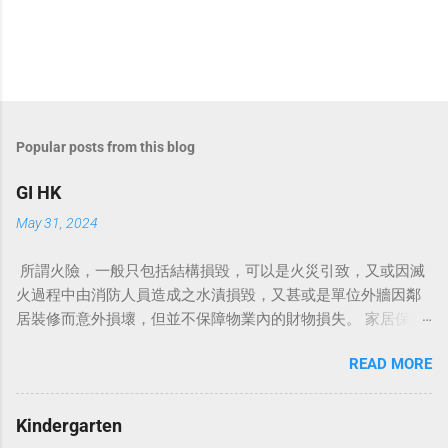
Popular posts from this blog
GI HK
May 31, 2024
所謂火險，一般只包括結構損毀，可以是火災引致，又或因滅
火過程中由消防人員造成之水漬損毀，又甚或是單位外牆因鄰
居裝修而意外損壞，但並不保障物業內的財物損失。 家居保險
保誠家居保 家居保险 家居保險包什麼 家居保險比較 家居保險
READ MORE
邊間好 家居保險漏水 家居保險火險 村屋家居保險 家居裝修保
險 家居保險範圍 家居保險幾時買 例如颱風、閃電或爆竊等，
而且更會賠償因居所不能入住而導致的臨時居所費用。 銀行上
Kindergarten
會時要求買的火險主要承保建築樓宇結構，即是天花、地板、