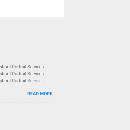
shoot Portrait Services
shoot Portrait Services
shoot Portrait Services
shoot Portrait Services
READ MORE
shoot Portrait Services
shoot Portrait Services
shoot Portrait Services
shoot Portrait Services