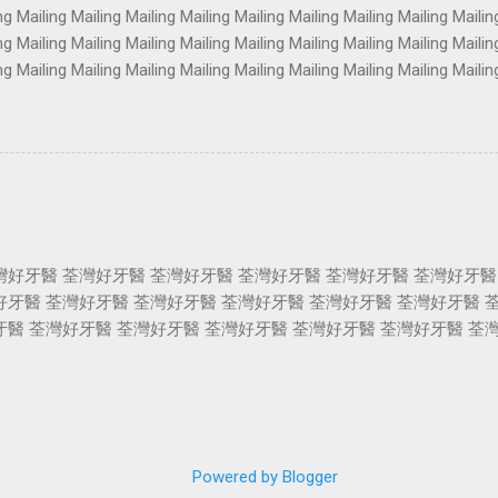
ng Mailing Mailing Mailing Mailing Mailing Mailing Mailing Mailing Mailin
ng Mailing Mailing Mailing Mailing Mailing Mailing Mailing Mailing Mailin
ng Mailing Mailing Mailing Mailing Mailing Mailing Mailing Mailing Mailin
ng Mailing Mailing Mailing Mailing Mailing Mailing Mailing Mailing Mailin
ng Mailing Mailing Mailing Mailing Mailing Mailing Mailing Mailing Mailin
ng Mailing Mailing Mailing Mailing Mailing Mailing Mailing Mailing Mailin
g ...
灣好牙醫 荃灣好牙醫 荃灣好牙醫 荃灣好牙醫 荃灣好牙醫 荃灣好牙醫
好牙醫 荃灣好牙醫 荃灣好牙醫 荃灣好牙醫 荃灣好牙醫 荃灣好牙醫 
牙醫 荃灣好牙醫 荃灣好牙醫 荃灣好牙醫 荃灣好牙醫 荃灣好牙醫 荃
醫 荃灣好牙醫 荃灣好牙醫 荃灣好牙醫 荃灣好牙醫 荃灣好牙醫 荃灣
 荃灣好牙醫 荃灣好牙醫 荃灣好牙醫 荃灣好牙醫 荃灣好牙醫 荃灣好
灣好牙醫 荃灣好牙醫 荃灣好牙醫 荃灣好牙醫 荃灣好牙醫 荃灣好牙醫
好牙醫 荃灣好牙醫 荃灣好牙醫 荃灣好牙醫 荃灣好牙醫 荃灣好牙醫 
牙醫 荃灣好牙醫 荃灣好牙醫 荃灣好牙醫 荃灣好牙醫 荃灣好牙醫 荃
Powered by Blogger
 荃灣好牙醫 荃灣好牙醫 荃灣好牙醫 荃灣好牙醫 荃灣好牙醫 牙醫 牙