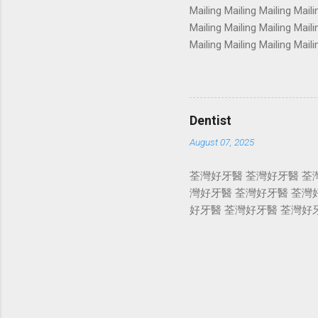
Mailing Mailing Mailing Maili
Mailing Mailing Mailing Maili
Mailing Mailing Mailing Maili
Mailing Mailing Mailing Maili
Mailing Mailing Mailing Maili
Mailing Mailing Mailing Maili
Mailing Mailing Mailing Mailin
Dentist
August 07, 2025
荃灣好牙醫 荃灣好牙醫 荃
灣好牙醫 荃灣好牙醫 荃灣
好牙醫 荃灣好牙醫 荃灣好
牙醫 荃灣好牙醫 荃灣好牙
醫 荃灣好牙醫 荃灣好牙醫
荃灣好牙醫 荃灣好牙醫 荃
灣好牙醫 荃灣好牙醫 荃灣
好牙醫 荃灣好牙醫 荃灣好
牙醫 荃灣好牙醫 荃灣好牙醫