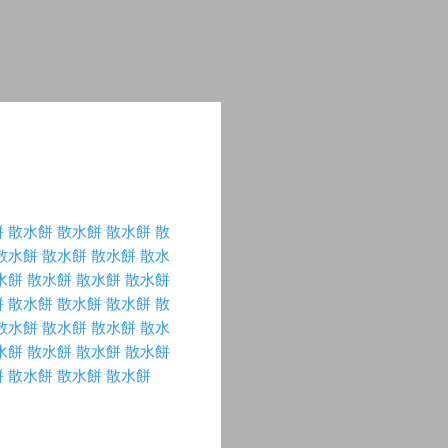
餅
散水餅
散水餅
散水餅
散
散水餅
散水餅
散水餅
散水
水餅
散水餅
散水餅
散水餅
餅
散水餅
散水餅
散水餅
散
散水餅
散水餅
散水餅
散水
水餅
散水餅
散水餅
散水餅
餅
散水餅
散水餅
散水餅