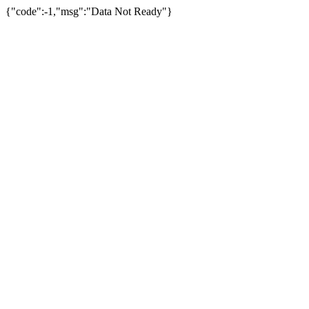
{"code":-1,"msg":"Data Not Ready"}