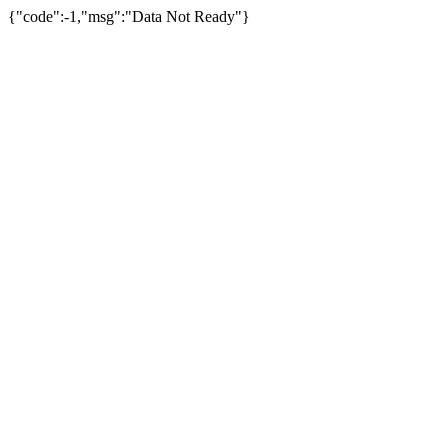
{"code":-1,"msg":"Data Not Ready"}