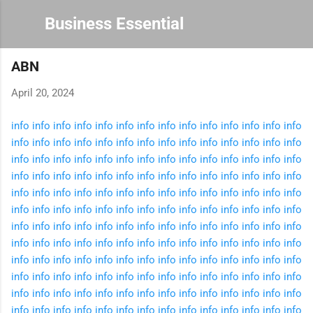
Skip to main content
Business Essential
ABN
April 20, 2024
info
info
info
info
info
info
info
info
info
info
info
info
info
info
info
info
info
info
info
info
info
info
info
info
info
info
info
info
info
info
info
info
info
info
info
info
info
info
info
info
info
info
info
info
info
info
info
info
info
info
info
info
info
info
info
info
info
info
info
info
info
info
info
info
info
info
info
info
info
info
info
info
info
info
info
info
info
info
info
info
info
info
info
info
info
info
info
info
info
info
info
info
info
info
info
info
info
info
info
info
info
info
info
info
info
info
info
info
info
info
info
info
info
info
info
info
info
info
info
info
info
info
info
info
info
info
info
info
info
info
info
info
info
info
info
info
info
info
info
info
info
info
info
info
info
info
info
info
info
info
info
info
info
info
info
info
info
info
info
info
info
info
info
info
info
info
info
info