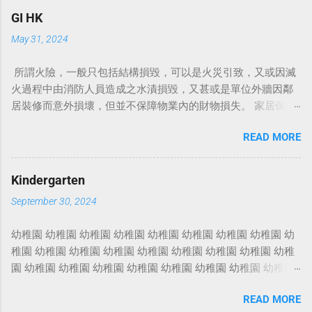
C
GI HK
o
m
May 31, 2024
m
e
所謂火險，一般只包括結構損毀，可以是火災引致，又或因滅
n
t
火過程中由消防人員造成之水漬損毀，又甚或是單位外牆因鄰
居裝修而意外損壞，但並不保障物業內的財物損失。 家居保險
保誠家居保 家居保险 家居保險包什麼 家居保險比較 家居保險
READ MORE
邊間好 家居保險漏水 家居保險火險 村屋家居保險 家居裝修保
險 家居保險範圍 家居保險幾時買 例如颱風、閃電或爆竊等，
而且更會賠償因居所不能入住而導致的臨時居所費用。 銀行上
Kindergarten
會時要求買的火險主要承保建築樓宇結構，即是天花、地板、
September 30, 2024
窗台等損毀，家居財物及裝修等損失則不保。 另外，火災以外
引致的損毀，純火險亦不會賠償。 家居保險價錢 業主家居保
幼稚園 幼稚園 幼稚園 幼稚園 幼稚園 幼稚園 幼稚園 幼稚園 幼
險 家居保險推介 火險 火險報價 按揭火險 火險比較 火
稚園 幼稚園 幼稚園 幼稚園 幼稚園 幼稚園 幼稚園 幼稚園 幼稚
險最平 火險保費 家居火險 火險價錢 樓宇火險 火災險
園 幼稚園 幼稚園 幼稚園 幼稚園 幼稚園 幼稚園 幼稚園 幼稚園
火災保險 樓宇結構保險 投保火險需要什麼資料 若然家中發
幼稚園 幼稚園 幼稚園 幼稚園 幼稚園 幼稚園 幼稚園 幼稚園 幼
生水災，不但令全屋水浸，水流還從大門縫隙流到大堂，引致
READ MORE
稚園 幼稚園 幼稚園 幼稚園 幼稚園 幼稚園 幼稚園 幼稚園 幼稚
大堂水浸，升降機亦損毀。 事面上的涉及物業的保險林林總