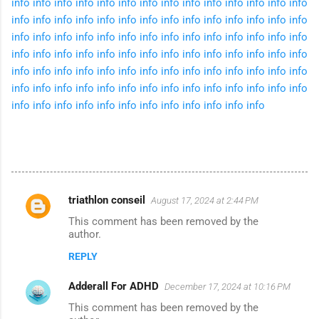
info
info
info
info
info
info
info
info
info
info
info
info
info
info
info
info
info
info
info
info
info
info
info
info
info
info
info
info
info
info
info
info
info
info
info
info
info
info
info
info
info
info
info
info
info
info
info
info
info
info
info
info
info
info
info
info
info
info
info
info
info
info
info
info
info
info
info
info
info
info
info
info
info
info
info
info
info
info
info
info
info
info
info
info
info
info
info
info
info
info
info
info
info
info
info
info
triathlon conseil
August 17, 2024 at 2:44 PM
C
This comment has been removed by the
o
author.
m
REPLY
m
Adderall For ADHD
e
December 17, 2024 at 10:16 PM
n
This comment has been removed by the