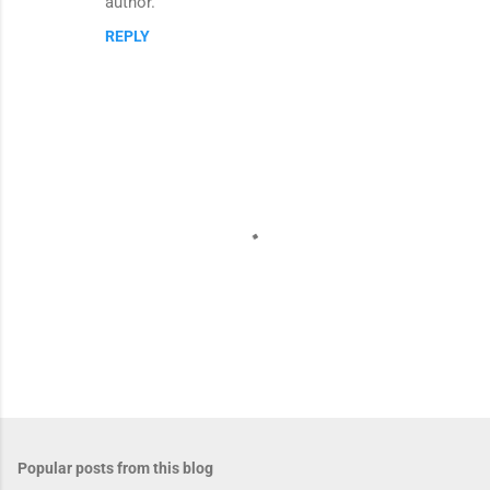
author.
t
REPLY
s
P
o
s
t
Popular posts from this blog
a