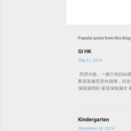
Popular posts from this blog
GI HK
May 31, 2024
所謂火險，一般只包括結構
鄰居裝修而意外損壞，但並不
保險邊間好 家居保險漏水 
竊等，而且更會賠償因居所
花、地板、窗台等損毀，家
業主家居保險 家居保險推
險 火災險 火災保險 樓
Kindergarten
到大堂，引致大堂水浸，升
September 30, 2024
者都會有相同疑問：家居保