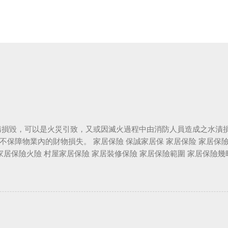
損毀，可以是火災引致，又或因滅火過程中由消防人員造成之水漬
保障物業內的財物損失。 家居保險 保誠家居保 家居保险 家居保險
家居保險火險 村屋家居保險 家居裝修保險 家居保險範圍 家居保險
不能入住而導致的臨時居所費用。 銀行上會時要求買的火險主要承
居財物及裝修等損失則不保。 另外，火災以外引致的損毀，純火險亦
介 火險 火險報價 按揭火險 火險比較 火險最平 火險保費 家
宇結構保險 投保火險需要什麼資料 若然家中發生水災，不但令全
降機亦損毀。 事面上的涉及物業的保險林林總總，包括火險、裝修
險是否「全保」? 還否只保火災? 其實保險條款每間公司各有不同