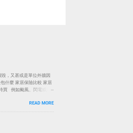
損毀，又甚或是單位外牆因
包什麼 家居保險比較 家居
幾時買 例如颱風、閃電或爆
保建築樓宇結構，即是天
READ MORE
不會賠償。 家居保險價錢
居火險 火險價錢 樓宇火
屋水浸，水流還從大門縫隙流
保險，家居保險等。一般讀
，難說誰稱得上「全保」，投