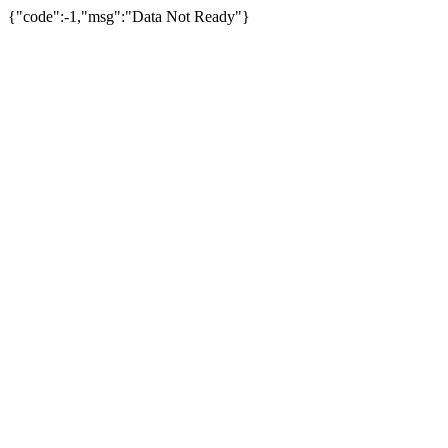
{"code":-1,"msg":"Data Not Ready"}