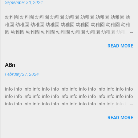
September 30, 2024
窗台等損毀，家居財物及裝修等損失則不保。 另外，火災以外
引致的損毀，純火險亦不會賠償。 家居保險價錢 業主家居保
幼稚園 幼稚園 幼稚園 幼稚園 幼稚園 幼稚園 幼稚園 幼稚園 幼
險 家居保險推介 火險 火險報價 按揭火險 火險比較 火
稚園 幼稚園 幼稚園 幼稚園 幼稚園 幼稚園 幼稚園 幼稚園 幼稚
險最平 火險保費 家居火險 火險價錢 樓宇火險 火災險
園 幼稚園 幼稚園 幼稚園 幼稚園 幼稚園 幼稚園 幼稚園 幼稚園
火災保險 樓宇結構保險 投保火險需要什麼資料 若然家中發
幼稚園 幼稚園 幼稚園 幼稚園 幼稚園 幼稚園 幼稚園 幼稚園 幼
生水災，不但令全屋水浸，水流還從大門縫隙流到大堂，引致
READ MORE
稚園 幼稚園 幼稚園 幼稚園 幼稚園 幼稚園 幼稚園 幼稚園 幼稚
大堂水浸，升降機亦損毀。 事面上的涉及物業的保險林林總
園 幼稚園 幼稚園 幼稚園 幼稚園 幼稚園 幼稚園 幼稚園 幼稚園
總，包括火險、裝修保險，家居保險等。一般讀者都會有相同
幼稚園 幼稚園 幼稚園 幼稚園 幼稚園 幼稚園 幼稚園 幼稚園 幼
疑問：家居保險是否「全保」? 還否只保火災? 其實保險條款每
ABn
稚園 幼稚園 幼稚園 幼稚園 幼稚園 幼稚園 幼稚園 幼稚園 幼稚
間公司各有不同，難說誰稱得上「全保」，投保前最好先要弄
February 27, 2024
園 幼稚園 幼稚園 幼稚園 幼稚園 幼稚園 幼稚園 幼稚園 幼稚園
清楚，本身希望得到甚麼保障。 火險一定要買 火險按揭 火
幼稚園 幼稚園 幼稚園 幼稚園 幼稚園 幼稚園 幼稚園 幼稚園 幼
險家居保險 火險保額 居屋火險 火險賠償計算 家居保險火
info info info info info info info info info info info info info info
稚園 幼稚園 幼稚園 幼稚園 幼稚園 幼稚園
險 家居保險邊間好 家居保險漏水 火險家居保險 家居保險
info info info info info info info info info info info info info info
比較 家居保險租客 家居保險第三者責任保險 事實上，涉及
info info info info info info info info info info info info info info
物業的保險大項主要有兩類，包括「火險」及「財物保險」。
info info info info info info info info info info info info info info
業主要面對的，除了屋內財物損毀之餘，還有機會被業主立案
READ MORE
info info info info info info info info info info info info info info
法團追討昂貴的升降機維修費和樓下鄰居追討因天花漏水的裝
info info info info info info info info info info info info info info
修費。 水浸後重新裝修期間，業主要搬到外面住，又是另一筆
info info info info info info info info info info info info info info
開支。 租客家居保險 家居保險手提電話 家居保險裝修...