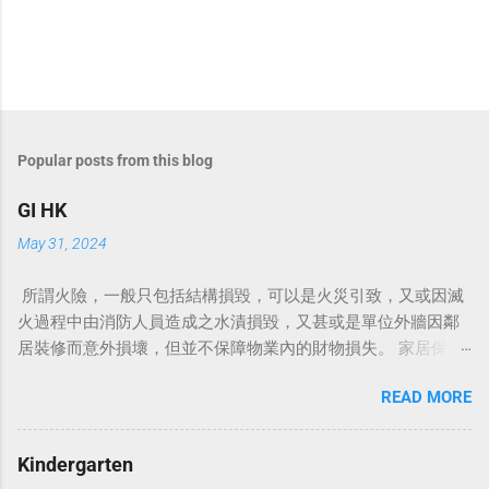
Popular posts from this blog
GI HK
May 31, 2024
所謂火險，一般只包括結構損毀，可以是火災引致，又或因滅
火過程中由消防人員造成之水漬損毀，又甚或是單位外牆因鄰
居裝修而意外損壞，但並不保障物業內的財物損失。 家居保險
保誠家居保 家居保险 家居保險包什麼 家居保險比較 家居保險
READ MORE
邊間好 家居保險漏水 家居保險火險 村屋家居保險 家居裝修保
險 家居保險範圍 家居保險幾時買 例如颱風、閃電或爆竊等，
而且更會賠償因居所不能入住而導致的臨時居所費用。 銀行上
Kindergarten
會時要求買的火險主要承保建築樓宇結構，即是天花、地板、