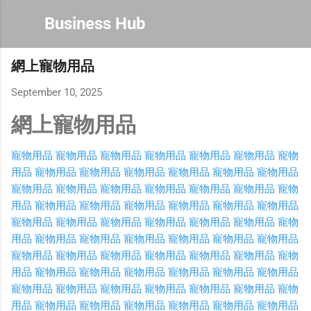
Skip to main content
Business Hub
網上寵物用品
September 10, 2025
網上寵物用品
寵物用品
寵物用品
寵物用品
寵物用品
寵物用品
寵物用品
寵物
用品
寵物用品
寵物用品
寵物用品
寵物用品
寵物用品
寵物用品
寵物用品
寵物用品
寵物用品
寵物用品
寵物用品
寵物用品
寵物
用品
寵物用品
寵物用品
寵物用品
寵物用品
寵物用品
寵物用品
寵物用品
寵物用品
寵物用品
寵物用品
寵物用品
寵物用品
寵物
用品
寵物用品
寵物用品
寵物用品
寵物用品
寵物用品
寵物用品
寵物用品
寵物用品
寵物用品
寵物用品
寵物用品
寵物用品
寵物
用品
寵物用品
寵物用品
寵物用品
寵物用品
寵物用品
寵物用品
寵物用品
寵物用品
寵物用品
寵物用品
寵物用品
寵物用品
寵物
用品
寵物用品
寵物用品
寵物用品
寵物用品
寵物用品
寵物用品