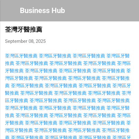
Skip to main content
Business Hub
荃灣牙醫推薦
September 08, 2025
荃灣區牙醫推薦
荃灣區牙醫推薦
荃灣區牙醫推薦
荃灣區牙醫
推薦
荃灣區牙醫推薦
荃灣區牙醫推薦
荃灣區牙醫推薦
荃灣區
牙醫推薦
荃灣區牙醫推薦
荃灣區牙醫推薦
荃灣區牙醫推薦
荃
灣區牙醫推薦
荃灣區牙醫推薦
荃灣區牙醫推薦
荃灣區牙醫推
薦
荃灣區牙醫推薦
荃灣區牙醫推薦
荃灣區牙醫推薦
荃灣區牙
醫推薦
荃灣區牙醫推薦
荃灣區牙醫推薦
荃灣區牙醫推薦
荃灣
區牙醫推薦
荃灣區牙醫推薦
荃灣區牙醫推薦
荃灣區牙醫推薦
荃灣區牙醫推薦
荃灣區牙醫推薦
荃灣區牙醫推薦
荃灣區牙醫
推薦
荃灣區牙醫推薦
荃灣區牙醫推薦
荃灣區牙醫推薦
荃灣區
牙醫推薦
荃灣區牙醫推薦
荃灣區牙醫推薦
荃灣區牙醫推薦
荃
灣區牙醫推薦
荃灣區牙醫推薦
荃灣區牙醫推薦
荃灣區牙醫推
薦
荃灣區牙醫推薦
荃灣區牙醫推薦
荃灣區牙醫推薦
荃灣區牙