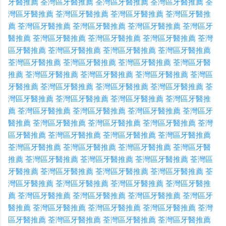
牙醫推薦
荃灣區牙醫推薦
荃灣區牙醫推薦
荃灣區牙醫推薦
荃
灣區牙醫推薦
荃灣區牙醫推薦
荃灣區牙醫推薦
荃灣區牙醫推
薦
荃灣區牙醫推薦
荃灣區牙醫推薦
荃灣區牙醫推薦
荃灣區牙
醫推薦
荃灣區牙醫推薦
荃灣區牙醫推薦
荃灣區牙醫推薦
荃灣
區牙醫推薦
荃灣區牙醫推薦
荃灣區牙醫推薦
荃灣區牙醫推薦
荃灣區牙醫推薦
荃灣區牙醫推薦
荃灣區牙醫推薦
荃灣區牙醫
推薦
荃灣區牙醫推薦
荃灣區牙醫推薦
荃灣區牙醫推薦
荃灣區
牙醫推薦
荃灣區牙醫推薦
荃灣區牙醫推薦
荃灣區牙醫推薦
荃
灣區牙醫推薦
荃灣區牙醫推薦
荃灣區牙醫推薦
荃灣區牙醫推
薦
荃灣區牙醫推薦
荃灣區牙醫推薦
荃灣區牙醫推薦
荃灣區牙
醫推薦
荃灣區牙醫推薦
荃灣區牙醫推薦
荃灣區牙醫推薦
荃灣
區牙醫推薦
荃灣區牙醫推薦
荃灣區牙醫推薦
荃灣區牙醫推薦
荃灣區牙醫推薦
荃灣區牙醫推薦
荃灣區牙醫推薦
荃灣區牙醫
推薦
荃灣區牙醫推薦
荃灣區牙醫推薦
荃灣區牙醫推薦
荃灣區
牙醫推薦
荃灣區牙醫推薦
荃灣區牙醫推薦
荃灣區牙醫推薦
荃
灣區牙醫推薦
荃灣區牙醫推薦
荃灣區牙醫推薦
荃灣區牙醫推
薦
荃灣區牙醫推薦
荃灣區牙醫推薦
荃灣區牙醫推薦
荃灣區牙
醫推薦
荃灣區牙醫推薦
荃灣區牙醫推薦
荃灣區牙醫推薦
荃灣
區牙醫推薦
荃灣區牙醫推薦
荃灣區牙醫推薦
荃灣區牙醫推薦