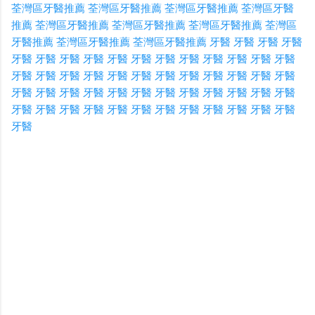
荃灣區牙醫推薦
荃灣區牙醫推薦
荃灣區牙醫推薦
荃灣區牙醫
推薦
荃灣區牙醫推薦
荃灣區牙醫推薦
荃灣區牙醫推薦
荃灣區
牙醫推薦
荃灣區牙醫推薦
荃灣區牙醫推薦
牙醫
牙醫
牙醫
牙醫
牙醫
牙醫
牙醫
牙醫
牙醫
牙醫
牙醫
牙醫
牙醫
牙醫
牙醫
牙醫
牙醫
牙醫
牙醫
牙醫
牙醫
牙醫
牙醫
牙醫
牙醫
牙醫
牙醫
牙醫
牙醫
牙醫
牙醫
牙醫
牙醫
牙醫
牙醫
牙醫
牙醫
牙醫
牙醫
牙醫
牙醫
牙醫
牙醫
牙醫
牙醫
牙醫
牙醫
牙醫
牙醫
牙醫
牙醫
牙醫
牙醫
C
o
m
m
e
n