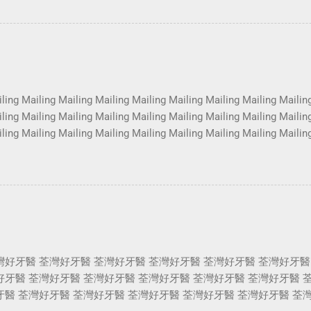
es Photoshoot Portrait Services Photoshoot Portrait Services Phot
es Photoshoot Portrait Services Photoshoot Portrait Services Phot
es Photoshoot Portrait Services Photoshoot Portrait Services Phot
es Photoshoot Portrait Services Photoshoot Portrait Services Phot
ling Mailing Mailing Mailing Mailing Mailing Mailing Mailing Mailin
ling Mailing Mailing Mailing Mailing Mailing Mailing Mailing Mailin
ling Mailing Mailing Mailing Mailing Mailing Mailing Mailing Mailin
ling Mailing Mailing Mailing Mailing Mailing Mailing Mailing Mailin
ling Mailing Mailing Mailing Mailing Mailing Mailing Mailing Mailin
ling Mailing Mailing Mailing Mailing Mailing Mailing Mailing Mailin
ling Mailing Mailing Mailing Mailing Mailing Mailing ...
灣好牙醫 荃灣好牙醫 荃灣好牙醫 荃灣好牙醫 荃灣好牙醫 荃灣好牙醫
好牙醫 荃灣好牙醫 荃灣好牙醫 荃灣好牙醫 荃灣好牙醫 荃灣好牙醫 
牙醫 荃灣好牙醫 荃灣好牙醫 荃灣好牙醫 荃灣好牙醫 荃灣好牙醫 荃