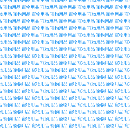
物用品
寵物用品
寵物用品
寵物用品
寵物用品
寵物用品
寵物用品
寵
品
寵物用品
寵物用品
寵物用品
寵物用品
寵物用品
寵物用品
寵物用
物用品
寵物用品
寵物用品
寵物用品
寵物用品
寵物用品
寵物用品
寵
品
寵物用品
寵物用品
寵物用品
寵物用品
寵物用品
寵物用品
寵物用
物用品
寵物用品
寵物用品
寵物用品
寵物用品
寵物用品
寵物用品
寵
品
寵物用品
寵物用品
寵物用品
寵物用品
寵物用品
寵物用品
寵物用
物用品
寵物用品
寵物用品
寵物用品
寵物用品
寵物用品
寵物用品
寵
品
寵物用品
寵物用品
寵物用品
寵物用品
寵物用品
寵物用品
寵物用
物用品
寵物用品
寵物用品
寵物用品
寵物用品
寵物用品
寵物用品
寵
品
寵物用品
寵物用品
寵物用品
寵物用品
寵物用品
寵物用品
寵物用
物用品
寵物用品
寵物用品
寵物用品
寵物用品
寵物用品
寵物用品
寵
品
寵物用品
寵物用品
寵物用品
寵物用品
寵物用品
寵物用品
寵物用
物用品
寵物用品
寵物用品
寵物用品
寵物用品
寵物用品
寵物用品
寵
品
寵物用品
寵物用品
寵物用品
寵物用品
寵物用品
寵物用品
寵物用
物用品
寵物用品
寵物用品
寵物用品
寵物用品
寵物用品
寵物用品
寵
品
寵物用品
寵物用品
寵物用品
寵物用品
寵物用品
寵物用品
寵物用
物用品
寵物用品
寵物用品
寵物用品
寵物用品
寵物用品
寵物用品
寵
品
寵物用品
寵物用品
寵物用品
寵物用品
寵物用品
寵物用品
寵物用
物用品
寵物用品
寵物用品
寵物用品
寵物用品
寵物用品
寵物用品
寵