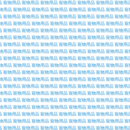
品
寵物用品
寵物用品
寵物用品
寵物用品
寵物用品
寵物用品
寵物用
物用品
寵物用品
寵物用品
寵物用品
寵物用品
寵物用品
寵物用品
寵
品
寵物用品
寵物用品
寵物用品
寵物用品
寵物用品
寵物用品
寵物用
物用品
寵物用品
寵物用品
寵物用品
寵物用品
寵物用品
寵物用品
寵
品
寵物用品
寵物用品
寵物用品
寵物用品
寵物用品
寵物用品
寵物用
物用品
寵物用品
寵物用品
寵物用品
寵物用品
寵物用品
寵物用品
寵
品
寵物用品
寵物用品
寵物用品
寵物用品
寵物用品
寵物用品
寵物用
物用品
寵物用品
寵物用品
寵物用品
寵物用品
寵物用品
寵物用品
寵
品
寵物用品
寵物用品
寵物用品
寵物用品
寵物用品
寵物用品
寵物用
物用品
寵物用品
寵物用品
寵物用品
寵物用品
寵物用品
寵物用品
寵
品
寵物用品
寵物用品
寵物用品
寵物用品
寵物用品
寵物用品
寵物用
物用品
寵物用品
寵物用品
寵物用品
寵物用品
寵物用品
寵物用品
寵
品
寵物用品
寵物用品
寵物用品
寵物用品
寵物用品
寵物用品
寵物用
物用品
寵物用品
寵物用品
寵物用品
寵物用品
寵物用品
寵物用品
寵
品
寵物用品
寵物用品
寵物用品
寵物用品
寵物用品
寵物用品
寵物用
物用品
寵物用品
寵物用品
寵物用品
寵物用品
寵物用品
寵物用品
寵
品
寵物用品
寵物用品
寵物用品
寵物用品
寵物用品
寵物用品
寵物用
物用品
寵物用品
寵物用品
寵物用品
寵物用品
寵物用品
寵物用品
寵
品
寵物用品
寵物用品
寵物用品
寵物用品
寵物用品
寵物用品
寵物用