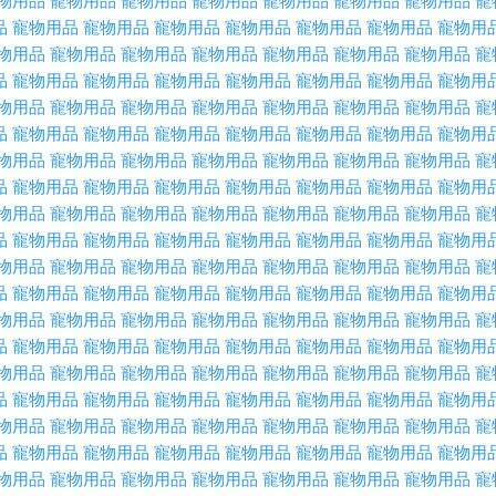
物用品
寵物用品
寵物用品
寵物用品
寵物用品
寵物用品
寵物用品
寵
品
寵物用品
寵物用品
寵物用品
寵物用品
寵物用品
寵物用品
寵物用
物用品
寵物用品
寵物用品
寵物用品
寵物用品
寵物用品
寵物用品
寵
品
寵物用品
寵物用品
寵物用品
寵物用品
寵物用品
寵物用品
寵物用
物用品
寵物用品
寵物用品
寵物用品
寵物用品
寵物用品
寵物用品
寵
品
寵物用品
寵物用品
寵物用品
寵物用品
寵物用品
寵物用品
寵物用
物用品
寵物用品
寵物用品
寵物用品
寵物用品
寵物用品
寵物用品
寵
品
寵物用品
寵物用品
寵物用品
寵物用品
寵物用品
寵物用品
寵物用
物用品
寵物用品
寵物用品
寵物用品
寵物用品
寵物用品
寵物用品
寵
品
寵物用品
寵物用品
寵物用品
寵物用品
寵物用品
寵物用品
寵物用
物用品
寵物用品
寵物用品
寵物用品
寵物用品
寵物用品
寵物用品
寵
品
寵物用品
寵物用品
寵物用品
寵物用品
寵物用品
寵物用品
寵物用
物用品
寵物用品
寵物用品
寵物用品
寵物用品
寵物用品
寵物用品
寵
品
寵物用品
寵物用品
寵物用品
寵物用品
寵物用品
寵物用品
寵物用
物用品
寵物用品
寵物用品
寵物用品
寵物用品
寵物用品
寵物用品
寵
品
寵物用品
寵物用品
寵物用品
寵物用品
寵物用品
寵物用品
寵物用
物用品
寵物用品
寵物用品
寵物用品
寵物用品
寵物用品
寵物用品
寵
品
寵物用品
寵物用品
寵物用品
寵物用品
寵物用品
寵物用品
寵物用
物用品
寵物用品
寵物用品
寵物用品
寵物用品
寵物用品
寵物用品
寵