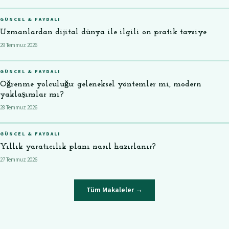
GÜNCEL & FAYDALI
Uzmanlardan dijital dünya ile ilgili on pratik tavsiye
29 Temmuz 2026
GÜNCEL & FAYDALI
Öğrenme yolculuğu: geleneksel yöntemler mi, modern
yaklaşımlar mı?
28 Temmuz 2026
GÜNCEL & FAYDALI
Yıllık yaratıcılık planı nasıl hazırlanır?
27 Temmuz 2026
Tüm Makaleler →