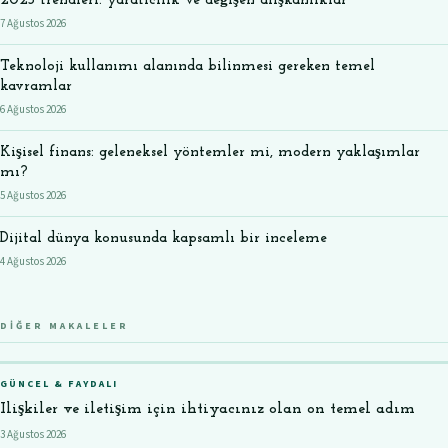
2023 trendleri: yaratıcılık ve değişen alışkanlıklar
7 Ağustos 2026
Teknoloji kullanımı alanında bilinmesi gereken temel
kavramlar
6 Ağustos 2026
Kişisel finans: geleneksel yöntemler mi, modern yaklaşımlar
mı?
5 Ağustos 2026
Dijital dünya konusunda kapsamlı bir inceleme
4 Ağustos 2026
DIĞER MAKALELER
GÜNCEL & FAYDALI
Ilişkiler ve iletişim için ihtiyacınız olan on temel adım
3 Ağustos 2026