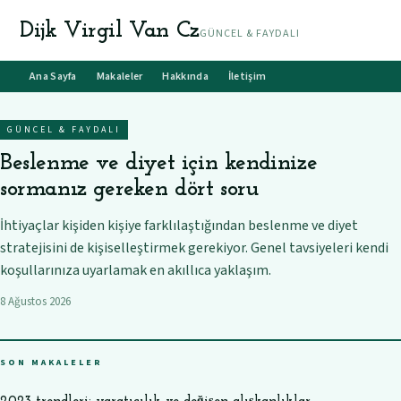
Dijk Virgil Van Cz
GÜNCEL & FAYDALI
Ana Sayfa
Makaleler
Hakkında
İletişim
GÜNCEL & FAYDALI
Beslenme ve diyet için kendinize
sormanız gereken dört soru
İhtiyaçlar kişiden kişiye farklılaştığından beslenme ve diyet
stratejisini de kişiselleştirmek gerekiyor. Genel tavsiyeleri kendi
koşullarınıza uyarlamak en akıllıca yaklaşım.
8 Ağustos 2026
SON MAKALELER