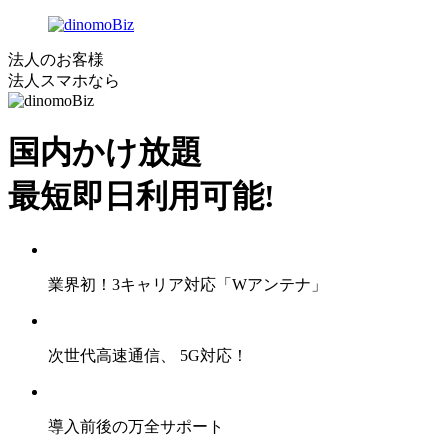
法人のお客様
法人スマホなら
国内かけ放題
最短
即日利用可能!
業界初！
3
キャリア対応「Wアンテナ」
次世代高速通信、
5G
対応！
導入前後の万全サポート