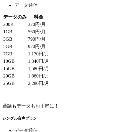
データ通信
データのみ
料金
200K
320
円/月
1GB
560
円/月
3GB
790
円/月
5GB
920
円/月
7GB
1,170
円/月
10GB
1,340
円/月
15GB
1,580
円/月
20GB
1,860
円/月
25GB
2,280
円/月
通話もデータもお手軽に！
シングル音声プラン
データ通信