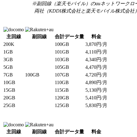
※副回線（楽天モバイル）のauネットワークロー
両社（KDDI株式会社と楽天モバイル株式会
主回線
副回線
合計データ量
料金
200K
100GB
3,870
円/月
1GB
101GB
4,110
円/月
3GB
103GB
4,340
円/月
5GB
105GB
4,470
円/月
7GB
100GB
107GB
4,720
円/月
10GB
110GB
4,890
円/月
15GB
115GB
5,130
円/月
20GB
120GB
5,410
円/月
25GB
125GB
5,830
円/月
主回線
副回線
合計データ量
料金