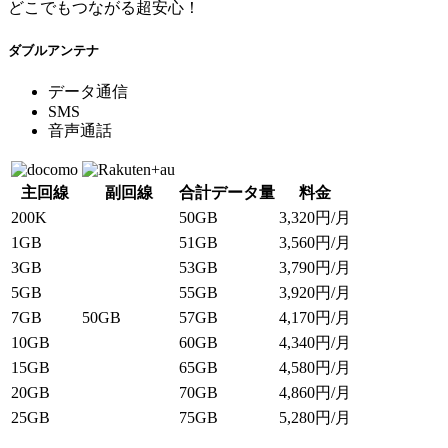
どこでもつながる超安心！
ダブルアンテナ
データ通信
SMS
音声通話
主回線
副回線
合計データ量
料金
200K
50GB
3,320
円/月
1GB
51GB
3,560
円/月
3GB
53GB
3,790
円/月
5GB
55GB
3,920
円/月
7GB
50GB
57GB
4,170
円/月
10GB
60GB
4,340
円/月
15GB
65GB
4,580
円/月
20GB
70GB
4,860
円/月
25GB
75GB
5,280
円/月