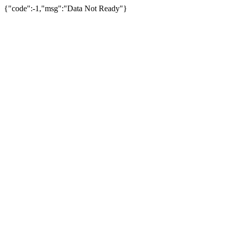
{"code":-1,"msg":"Data Not Ready"}