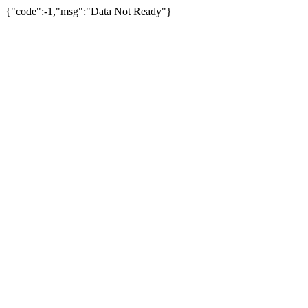
{"code":-1,"msg":"Data Not Ready"}