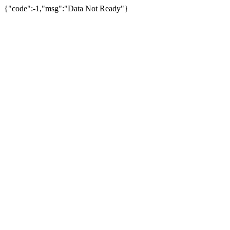
{"code":-1,"msg":"Data Not Ready"}