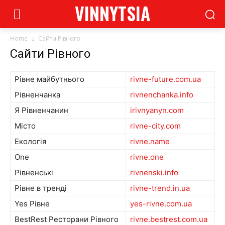
VINNYTSIA
Home
Сайти Рівного
Сайти Рівного
Рівне майбутнього
rivne-future.com.ua
Рівненчанка
rivnenchanka.info
Я Рівненчанин
irivnyanyn.com
Місто
rivne-city.com
Екологія
rivne.name
One
rivne.one
Рівненські
rivnenski.info
Рівне в тренді
rivne-trend.in.ua
Yes Рівне
yes-rivne.com.ua
BestRest Ресторани Рівного
rivne.bestrest.com.ua